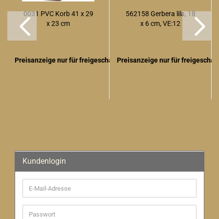
0031 PVC Korb 41 x 29
562158 Gerbera lila, 18
x 23 cm
x 6 cm, VE:12
Preisanzeige nur für freigeschaltete Kunden
Preisanzeige nur für freigescha
Kundenlogin
E-
Mail-
Adresse
Passwort