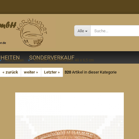
Alle
HEITEN
SONDERVERKAUF
»
»
Restposten
432340 Teller hellbraun, 40 x 6,5 cm
« zurück
weiter »
Letzter »
320
Artikel in dieser Kategorie