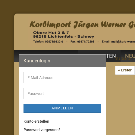
HAUPTKATALOG 2026
RESTPOSTEN
NEU
Startseite
Kundenlogin
« Erster
E-
Mail-
Adresse
Passwort
ANMELDEN
Konto erstellen
Passwort vergessen?