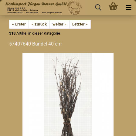
« Erster
« zurück
weiter »
Letzter »
318
Artikel in dieser Kategorie
57407640 Bündel 40 cm