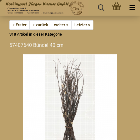
« Erster
« zurück
weiter »
Letzter »
318
Artikel in dieser Kategorie
57407640 Bündel 40 cm