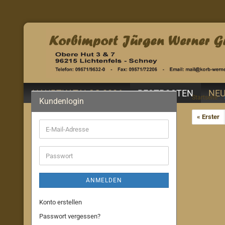
HAUPTKATALOG 2026
RESTPOSTEN
NEU
Startseite
Kundenlogin
« Erster
E-
Mail-
Adresse
Passwort
ANMELDEN
Konto erstellen
Passwort vergessen?