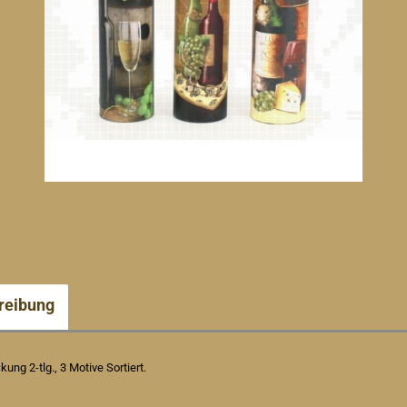
reibung
ung 2-tlg., 3 Motive Sortiert.