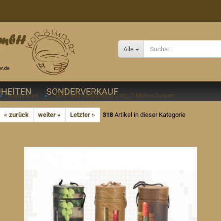
Alle
HEITEN
SONDERVERKAUF
»
»
Restposten
5007 Weinverpackung 2-tlg., 3 Motive Sortiert.
« zurück
weiter »
Letzter »
318
Artikel in dieser Kategorie