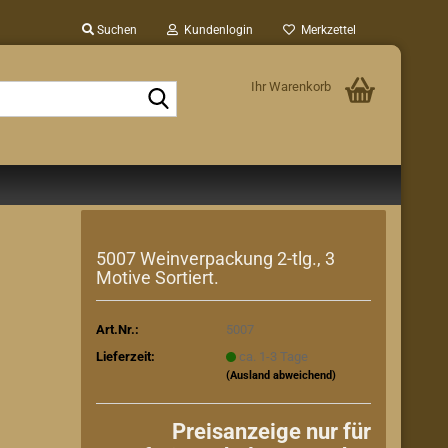
Suchen
Kundenlogin
Merkzettel
Ihr Warenkorb
Suche...
5007 Weinverpackung 2-tlg., 3
Motive Sortiert.
Art.Nr.:
5007
Lieferzeit:
ca. 1-3 Tage
(Ausland abweichend)
Preisanzeige nur für