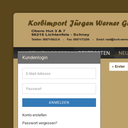
HAUPTKATALOG 2026
RESTPOSTEN
NEU
Startseite
Kundenlogin
« Erster
E-
Mail-
Adresse
Passwort
ANMELDEN
Konto erstellen
Passwort vergessen?