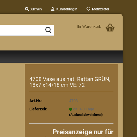
Suchen
Kundenlogin
Merkzettel
Ihr Warenkorb
Suche...
4708 Vase aus nat. Rattan GRÜN,
18x7 x14/18 cm VE: 72
Art.Nr.:
4708
Lieferzeit:
ca. 1-3 Tage
(Ausland abweichend)
Preisanzeige nur für