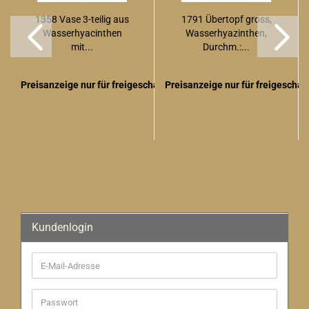
1358 Vase 3-teilig aus
1791 Übertopf gross,
Wasserhyacinthen
Wasserhyazinthen,
mit...
Durchm.:...
Preisanzeige nur für freigeschaltete Kunden
Preisanzeige nur für freigescha
Kundenlogin
E-
Mail-
Adresse
Passwort