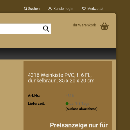
Suchen
Kundenlogin
Merkzettel
Ihr Warenkorb
Suche...
4316 Weinkiste PVC, f. 6 Fl.,
dunkelbraun, 35 x 20 x 20 cm
Art.Nr.:
4316
Lieferzeit:
ca. 1-3 Tage
(Ausland abweichend)
Preisanzeige nur für