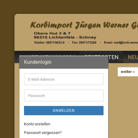
HAUPTKATALOG 2026
RESTPOSTEN
NEU
Startseite
Kundenlogin
weiter »
E-
Mail-
Adresse
Passwort
ANMELDEN
Konto erstellen
Passwort vergessen?