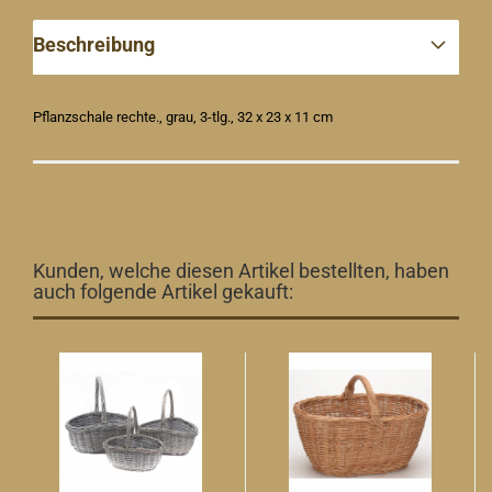
Beschreibung
Pflanzschale rechte., grau, 3-tlg., 32 x 23 x 11 cm
Kunden, welche diesen Artikel bestellten, haben
auch folgende Artikel gekauft: