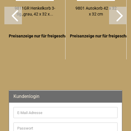
9811GR Henkelkorb 3-
9801 Autokorb 42 x 32
tlg.,grau, 42 x 32 x...
x 32 cm
Preisanzeige nur für freigeschaltete Kunden
Preisanzeige nur für freigescha
Kundenlogin
E-
Mail-
Adresse
Passwort