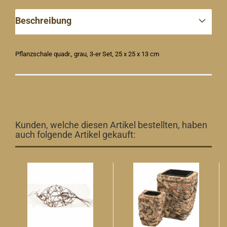
Beschreibung
Pflanzschale quadr., grau, 3-er Set, 25 x 25 x 13 cm
Kunden, welche diesen Artikel bestellten, haben
auch folgende Artikel gekauft: