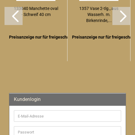
133040 Manchette oval
1357 Vase 2-tlg., aus
- Schweif 40 cm
Wasserh. m.
Birkenrinde,...
Preisanzeige nur für freigeschaltete Kunden
Preisanzeige nur für freigescha
Kundenlogin
E-
Mail-
Adresse
Passwort