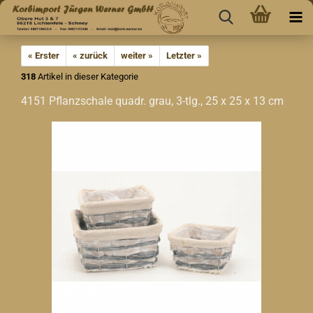
« Erster
« zurück
weiter »
Letzter »
318
Artikel in dieser Kategorie
4151 Pflanzschale quadr. grau, 3-tlg., 25 x 25 x 13 cm