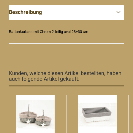
Beschreibung
Rattankorbset mit Chrom 2-teilig oval 28+30 cm
Kunden, welche diesen Artikel bestellten, haben
auch folgende Artikel gekauft: