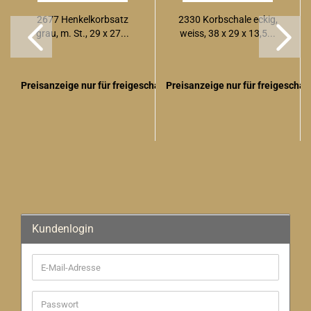
2677 Henkelkorbsatz
2330 Korbschale eckig,
grau, m. St., 29 x 27...
weiss, 38 x 29 x 13,5...
Preisanzeige nur für freigeschaltete Kunden
Preisanzeige nur für freigescha
Kundenlogin
E-
Mail-
Adresse
Passwort