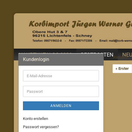
HAUPTKATALOG 2026
RESTPOSTEN
NEU
Startseite
Kundenlogin
« Erster
E-
Mail-
Adresse
Passwort
ANMELDEN
Konto erstellen
Passwort vergessen?