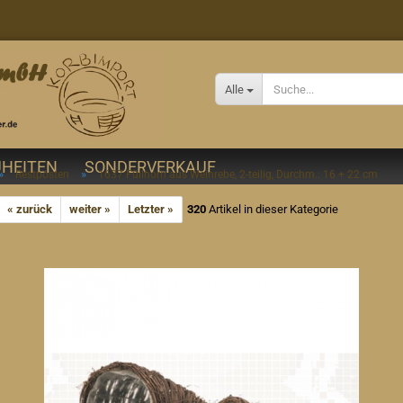
Alle
HEITEN
SONDERVERKAUF
»
»
Restposten
1637 Füllhorn aus Weinrebe, 2-teilig, Durchm.: 16 + 22 cm
« zurück
weiter »
Letzter »
320
Artikel in dieser Kategorie