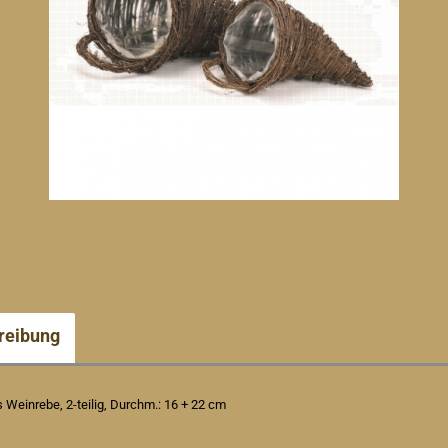
reibung
s Weinrebe, 2-teilig, Durchm.: 16 + 22 cm