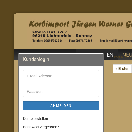
HAUPTKATALOG 2026
RESTPOSTEN
NEU
Startseite
Kundenlogin
« Erster
E-
Mail-
Adresse
Passwort
ANMELDEN
Konto erstellen
Passwort vergessen?