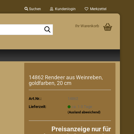
Suchen
Kundenlogin
Merkzettel
Ihr Warenkorb
Suche...
14862 Rendeer aus Weinreben,
goldfarben, 20 cm
Art.Nr.:
14862
Lieferzeit:
ca. 1-3 Tage
(Ausland abweichend)
Preisanzeige nur für