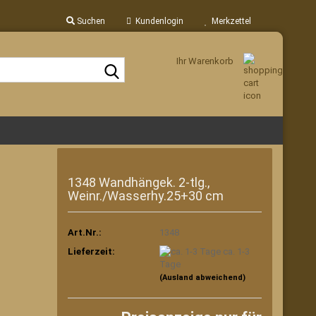
Suchen
Kundenlogin
Merkzettel
Ihr Warenkorb
Suche...
1348 Wandhängek. 2-tlg.,
Weinr./Wasserhy.25+30 cm
Art.Nr.:
1348
Lieferzeit:
ca. 1-3
Tage
(Ausland abweichend)