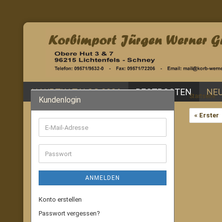
HAUPTKATALOG 2026
RESTPOSTEN
NE
Startseite
Kundenlogin
« Erster
E-
Mail-
Adresse
Passwort
ANMELDEN
Konto erstellen
Passwort vergessen?