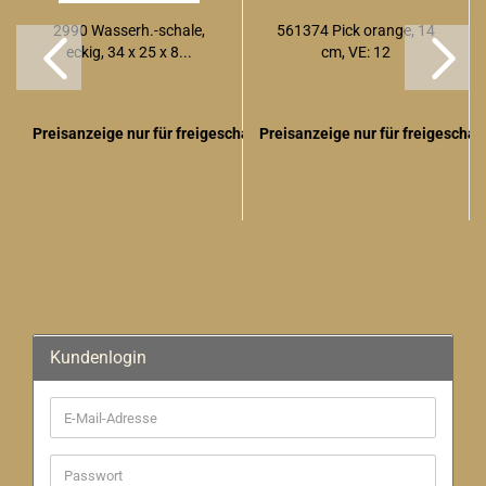
2990 Wasserh.-schale,
561374 Pick orange, 14
eckig, 34 x 25 x 8...
cm, VE: 12
Preisanzeige nur für freigeschaltete Kunden
Preisanzeige nur für freigescha
Kundenlogin
E-
Mail-
Adresse
Passwort