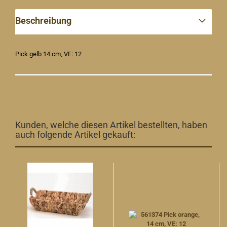
Beschreibung
Pick gelb 14 cm, VE: 12
Kunden, welche diesen Artikel bestellten, haben
auch folgende Artikel gekauft: