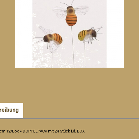
reibung
4 cm 12/Box = DOPPELPACK mit 24 Stück i.d. BOX