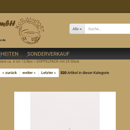
Alle
HEITEN
SONDERVERKAUF
»
»
Restposten
iene ca. 4 cm 12/Box = DOPPELPACK mit 24 Stück
« zurück
weiter »
Letzter »
320
Artikel in dieser Kategorie