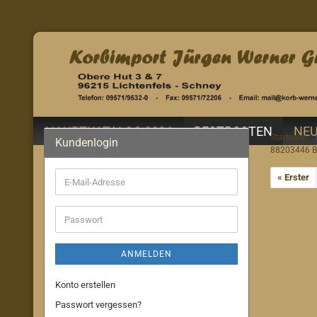
HAUPTKATALOG 2026
RESTPOSTEN
NEU
Startseite
Kundenlogin
88203446 B
« Erster
E-
Mail-
Adresse
Passwort
ANMELDEN
Konto erstellen
Passwort vergessen?