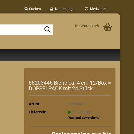
Suchen
Kundenlogin
Merkzettel
Ihr Warenkorb
Suche...
88203446 Biene ca. 4 cm 12/Box =
DOPPELPACK mit 24 Stück
Art.Nr.:
88203446
Lieferzeit:
ca. 1-3 Tage
(Ausland abweichend)