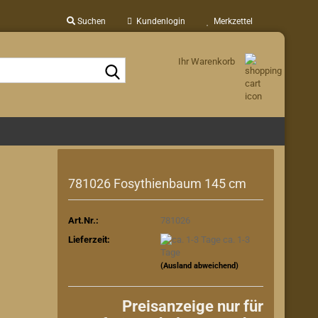
Suchen
Kundenlogin
Merkzettel
Ihr Warenkorb
Suche...
781026 Fosythienbaum 145 cm
Art.Nr.:
781026
Lieferzeit:
ca. 1-3
Tage
(Ausland abweichend)
Preisanzeige nur für