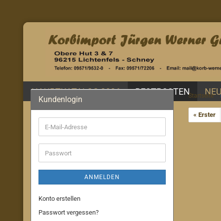
HAUPTKATALOG 2026
RESTPOSTEN
NEU
Startseite
Kundenlogin
« Erster
E-
Mail-
Adresse
Passwort
ANMELDEN
Konto erstellen
Passwort vergessen?