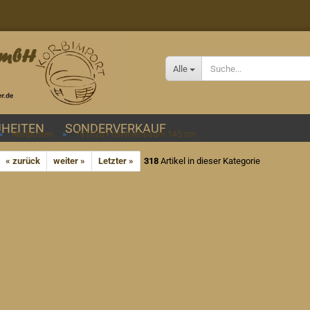
Alle
HEITEN
SONDERVERKAUF
»
»
Restposten
781026 Fosythienbaum 145 cm
« zurück
weiter »
Letzter »
318
Artikel in dieser Kategorie