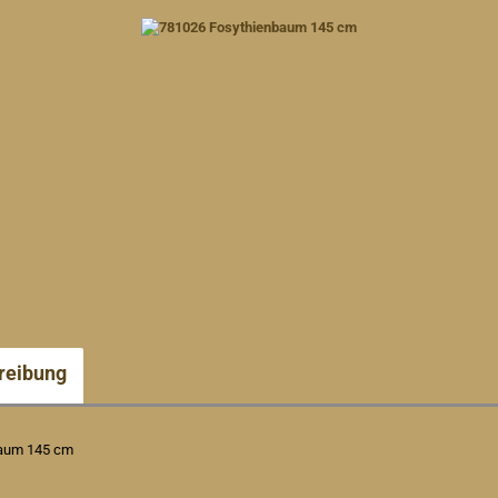
reibung
aum 145 cm