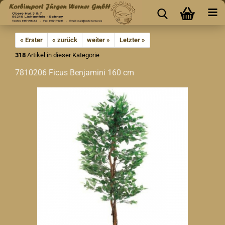
« Erster
« zurück
weiter »
Letzter »
318
Artikel in dieser Kategorie
7810206 Ficus Benjamini 160 cm